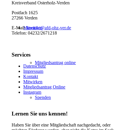
Kreisverband Osterholz-Verden
Postfach 1625
27266 Verden
Mitwirken
E-Mail:
kontakt@afd-ohz-ver.de
Telefon: 04232/2671218
Services
Mitgliedsantrag online
Datenschutz
Impressum
Kontakt
Mitwirken
Mitgliedsantrag Online
Instagram
Spenden
Lernen Sie uns kennen!
Haben Sie über eine Mitgliedschaft nachgedacht, oder