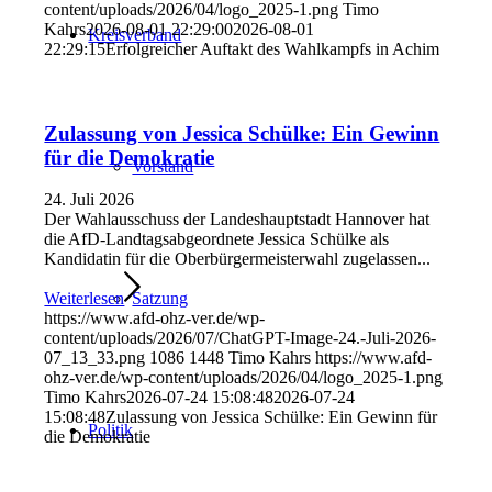
content/uploads/2026/04/logo_2025-1.png
Timo
Kahrs
2026-08-01 22:29:00
2026-08-01
Kreisverband
22:29:15
Erfolgreicher Auftakt des Wahlkampfs in Achim
Zulassung von Jessica Schülke: Ein Gewinn
für die Demokratie
Vorstand
24. Juli 2026
Der Wahlausschuss der Landeshauptstadt Hannover hat
die AfD-Landtagsabgeordnete Jessica Schülke als
Kandidatin für die Oberbürgermeisterwahl zugelassen...
Satzung
Weiterlesen
https://www.afd-ohz-ver.de/wp-
content/uploads/2026/07/ChatGPT-Image-24.-Juli-2026-
07_13_33.png
1086
1448
Timo Kahrs
https://www.afd-
ohz-ver.de/wp-content/uploads/2026/04/logo_2025-1.png
Timo Kahrs
2026-07-24 15:08:48
2026-07-24
15:08:48
Zulassung von Jessica Schülke: Ein Gewinn für
Politik
die Demokratie