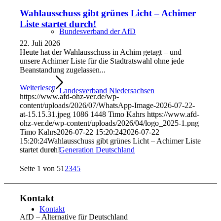
Wahlausschuss gibt grünes Licht – Achimer
Liste startet durch!
Bundesverband der AfD
22. Juli 2026
Heute hat der Wahlausschuss in Achim getagt – und
unsere Achimer Liste für die Stadtratswahl ohne jede
Beanstandung zugelassen...
Weiterlesen
Landesverband Niedersachsen
https://www.afd-ohz-ver.de/wp-
content/uploads/2026/07/WhatsApp-Image-2026-07-22-
at-15.15.31.jpeg
1086
1448
Timo Kahrs
https://www.afd-
ohz-ver.de/wp-content/uploads/2026/04/logo_2025-1.png
Timo Kahrs
2026-07-22 15:20:24
2026-07-22
15:20:24
Wahlausschuss gibt grünes Licht – Achimer Liste
startet durch!
Generation Deutschland
Seite 1 von 5
1
2
3
4
5
Kontakt
Kontakt
AfD – Alternative für Deutschland