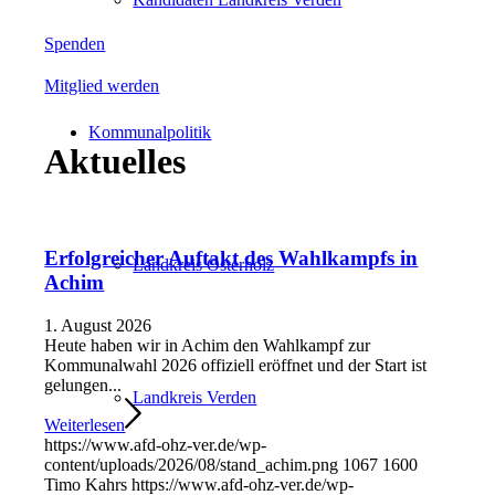
Spenden
Mitglied werden
Kommunalpolitik
Aktuelles
Erfolgreicher Auftakt des Wahlkampfs in
Landkreis Osterholz
Achim
1. August 2026
Heute haben wir in Achim den Wahlkampf zur
Kommunalwahl 2026 offiziell eröffnet und der Start ist
gelungen...
Landkreis Verden
Weiterlesen
https://www.afd-ohz-ver.de/wp-
content/uploads/2026/08/stand_achim.png
1067
1600
Timo Kahrs
https://www.afd-ohz-ver.de/wp-