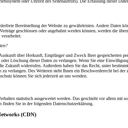
riebssystem oder Uhrzeit des Seitenaufrufs). Die Erfassung dieser Daten
hlerfreie Bereitstellung der Website zu gewährleisten. Andere Daten k
Verträge geschlossen oder angebahnt werden können, werden die übermi
verarbeitet.
aten?
ch Auskunft über Herkunft, Empfänger und Zweck Ihrer gespeicherten p
 oder Löschung dieser Daten zu verlangen. Wenn Sie eine Einwilligung 
r die Zukunft widerrufen. Außerdem haben Sie das Recht, unter bestim
 zu verlangen. Des Weiteren steht Ihnen ein Beschwerderecht bei der 
chutz können Sie sich jederzeit an uns wenden.
rhalten statistisch ausgewertet werden. Das geschieht vor allem mit 
finden Sie in der folgenden Datenschutzerklärung.
 Networks (CDN)