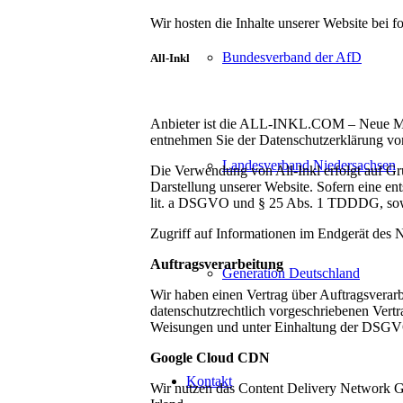
Wir hosten die Inhalte unserer Website bei 
Bundesverband der AfD
All-Inkl
Anbieter ist die ALL-INKL.COM – Neue Medi
entnehmen Sie der Datenschutzerklärung vo
Landesverband Niedersachsen
Die Verwendung von All-Inkl erfolgt auf Gru
Darstellung unserer Website. Sofern eine en
lit. a DSGVO und § 25 Abs. 1 TDDDG, sowe
Zugriff auf Informationen im Endgerät des N
Auftragsverarbeitung
Generation Deutschland
Wir haben einen Vertrag über Auftragsverar
datenschutzrechtlich vorgeschriebenen Vertr
Weisungen und unter Einhaltung der DSGVO
Google Cloud CDN
Kontakt
Wir nutzen das Content Delivery Network G