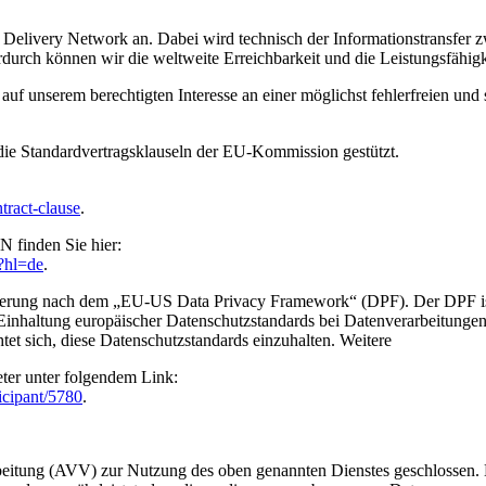
nt Delivery Network an. Dabei wird technisch der Informationstransfe
durch können wir die weltweite Erreichbarkeit und die Leistungsfähigk
 unserem berechtigten Interesse an einer möglichst fehlerfreien und s
.
die Standardvertragsklauseln der EU-Kommission gestützt.
tract-clause
.
 finden Sie hier:
?hl=de
.
izierung nach dem „EU-US Data Privacy Framework“ (DPF). Der DPF i
nhaltung europäischer Datenschutzstandards bei Datenverarbeitungen 
tet sich, diese Datenschutzstandards einzuhalten. Weitere
eter unter folgendem Link:
icipant/5780
.
beitung (AVV) zur Nutzung des oben genannten Dienstes geschlossen. H