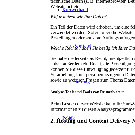
technische Daten (z. B. Internetbrowser, Bet
Website betreten.
Kreisverband
Wofür nutzen wir Ihre Daten?
Ein Teil der Daten wird erhoben, um eine fe
verwendet werden. Sofern über die Website 
Bestellungen oder sonstige Auftragsanfragen 
Vorstand
Welche Rechte haben Sie bezüglich Ihrer D
Sie haben jederzeit das Recht, unentgeltli
haben außerdem ein Recht, die Berichtigung
können Sie diese Einwilligung jederzeit fü
Verarbeitung Ihrer personenbezogenen Daten
sowie zu weiteren Fragen zum Thema Datens
Satzung
Analyse-Tools und Tools von Drittanbietern
Beim Besuch dieser Website kann Ihr Surf-Ve
Informationen zu diesen Analyseprogrammen 
Politik
2. Hosting und Content Delivery