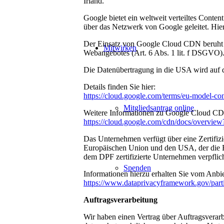
Irland.
Google bietet ein weltweit verteiltes Conte
über das Netzwerk von Google geleitet. Hier
Der Einsatz von Google Cloud CDN beruht auf
Mitwirken
Webangebotes (Art. 6 Abs. 1 lit. f DSGVO)
Die Datenübertragung in die USA wird auf 
Details finden Sie hier:
https://cloud.google.com/terms/eu-model-con
Mitgliedsantrag online
Weitere Informationen zu Google Cloud CDN
https://cloud.google.com/cdn/docs/overview
Das Unternehmen verfügt über eine Zertif
Europäischen Union und den USA, der die Ei
dem DPF zertifizierte Unternehmen verpflich
Spenden
Informationen hierzu erhalten Sie vom Anbi
https://www.dataprivacyframework.gov/part
Auftragsverarbeitung
Wir haben einen Vertrag über Auftragsverar