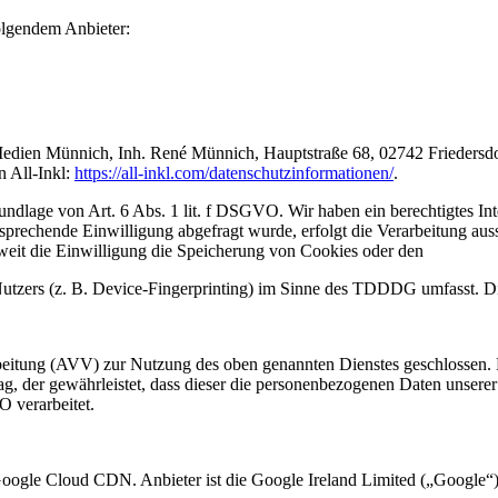
folgendem Anbieter:
en Münnich, Inh. René Münnich, Hauptstraße 68, 02742 Friedersdorf 
n All-Inkl:
https://all-inkl.com/datenschutzinformationen/
.
ndlage von Art. 6 Abs. 1 lit. f DSGVO. Wir haben ein berechtigtes Inte
tsprechende Einwilligung abgefragt wurde, erfolgt die Verarbeitung aus
it die Einwilligung die Speicherung von Cookies oder den
utzers (z. B. Device-Fingerprinting) im Sinne des TDDDG umfasst. Die 
beitung (AVV) zur Nutzung des oben genannten Dienstes geschlossen. H
ag, der gewährleistet, dass dieser die personenbezogenen Daten unsere
 verarbeitet.
oogle Cloud CDN. Anbieter ist die Google Ireland Limited („Google“)