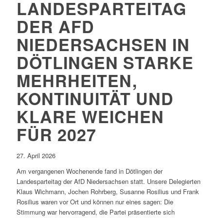
LANDESPARTEITAG
DER AFD
NIEDERSACHSEN IN
DÖTLINGEN STARKE
MEHRHEITEN,
KONTINUITÄT UND
KLARE WEICHEN
FÜR 2027
27. April 2026
Am vergangenen Wochenende fand in Dötlingen der
Landesparteitag der AfD Niedersachsen statt. Unsere Delegierten
Klaus Wichmann, Jochen Rohrberg, Susanne Rosilius und Frank
Rosilius waren vor Ort und können nur eines sagen: Die
Stimmung war hervorragend, die Partei präsentierte sich