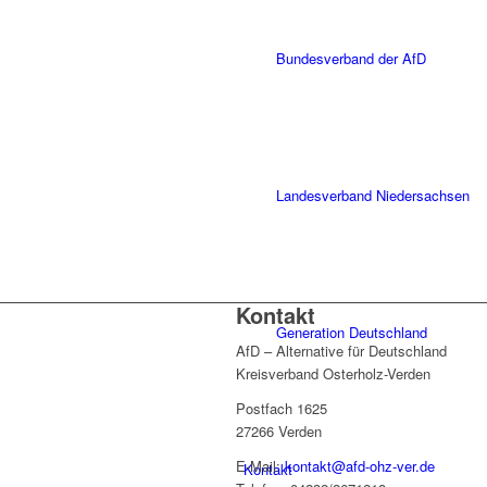
Bundesverband der AfD
Landesverband Niedersachsen
Kontakt
Generation Deutschland
AfD – Alternative für Deutschland
Kreisverband Osterholz-Verden
Postfach 1625
27266 Verden
E-Mail:
kontakt@afd-ohz-ver.de
Kontakt