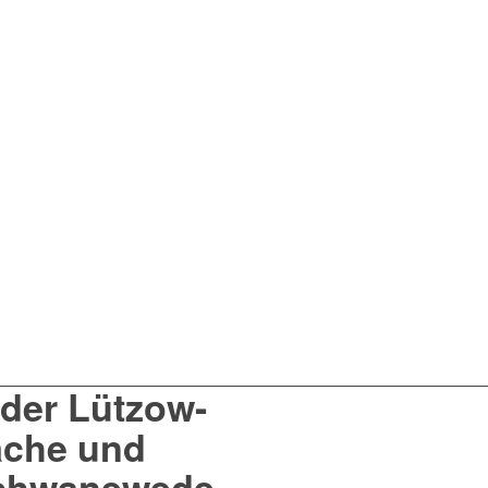
 der Lützow-
äche und
Schwanewede