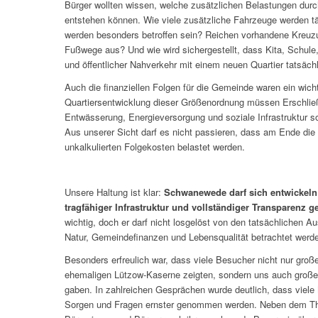
Bürger wollten wissen, welche zusätzlichen Belastungen du
entstehen können. Wie viele zusätzliche Fahrzeuge werden t
werden besonders betroffen sein? Reichen vorhandene Kreuz
Fußwege aus? Und wie wird sichergestellt, dass Kita, Schule
und öffentlicher Nahverkehr mit einem neuen Quartier tatsächl
Auch die finanziellen Folgen für die Gemeinde waren ein wich
Quartiersentwicklung dieser Größenordnung müssen Erschli
Entwässerung, Energieversorgung und soziale Infrastruktur sor
Aus unserer Sicht darf es nicht passieren, dass am Ende die
unkalkulierten Folgekosten belastet werden.
Unsere Haltung ist klar:
Schwanewede darf sich entwickeln 
tragfähiger Infrastruktur und vollständiger Transparenz 
wichtig, doch er darf nicht losgelöst von den tatsächlichen Au
Natur, Gemeindefinanzen und Lebensqualität betrachtet werd
Besonders erfreulich war, dass viele Besucher nicht nur gro
ehemaligen Lützow-Kaserne zeigten, sondern uns auch großen
gaben. In zahlreichen Gesprächen wurde deutlich, dass viel
Sorgen und Fragen ernster genommen werden. Neben dem Th