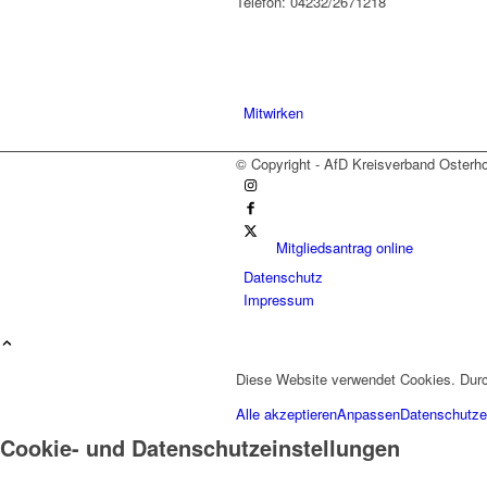
Telefon: 04232/2671218
Mitwirken
© Copyright - AfD Kreisverband Osterh
Mitgliedsantrag online
Datenschutz
Impressum
Diese Website verwendet Cookies. Durc
Spenden
Alle akzeptieren
Anpassen
Datenschutze
Cookie- und Datenschutzeinstellungen