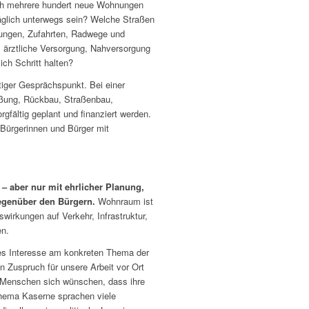
rch mehrere hundert neue Wohnungen
äglich unterwegs sein? Welche Straßen
ungen, Zufahrten, Radwege und
, ärztliche Versorgung, Nahversorgung
ich Schritt halten?
tiger Gesprächspunkt. Bei einer
eßung, Rückbau, Straßenbau,
gfältig geplant und finanziert werden.
 Bürgerinnen und Bürger mit
– aber nur mit ehrlicher Planung,
gegenüber den Bürgern.
Wohnraum ist
swirkungen auf Verkehr, Infrastruktur,
en.
ßes Interesse am konkreten Thema der
 Zuspruch für unsere Arbeit vor Ort
e Menschen sich wünschen, dass ihre
ema Kaserne sprachen viele